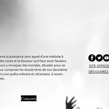
HOME
P
mme la puissance sans appel d’une mélodie à
es corps et la douceur qu’il faut avoir l’audace
 pour y invoquer des mondes, s’évader pour se
SITE OFFICI
 Pour composer les douze titres de son deuxième
DÉCOUVREZ 
ns une quête solitaire et nécessaire, à revers
ues.
Concerts