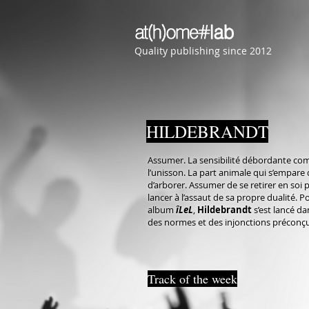
Quality publishing since 2012
HILDEBRANDT
Assumer. La sensibilité débordante co
l’unisson. La part animale qui s’empare d
d’arborer. Assumer de se retirer en soi
lancer à l’assaut de sa propre dualité.
album
îLeL
,
Hildebrandt
s’est lancé da
des normes et des injonctions préconç
Track of the week